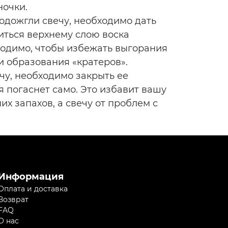
ночки.
 подожгли свечу, необходимо дать
ться верхнему слою воска
ходимо, чтобы избежать выгорания
и образования «кратеров».
чу, необходимо закрыть ее
я погаснет само. Это избавит вашу
их запахов, а свечу от проблем с
Информация
Оплата и доставка
Возврат
FAQ
О нас