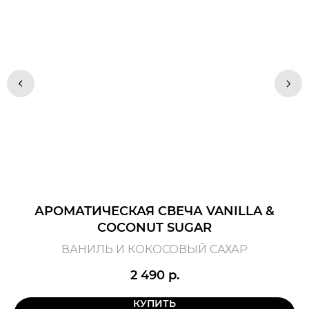
АРОМАТИЧЕСКАЯ СВЕЧА VANILLA &
А
COCONUT SUGAR
ВАНИЛЬ И КОКОСОВЫЙ САХАР
2 490
р.
КУПИТЬ