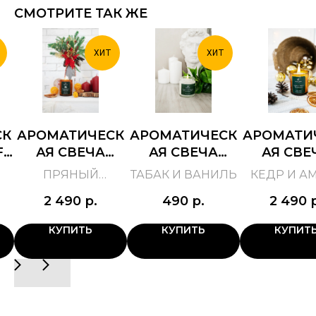
СМОТРИТЕ ТАК ЖЕ
ХИТ
ХИТ
СК
АРОМАТИЧЕСК
АРОМАТИЧЕСК
АРОМАТИ
FT
АЯ СВЕЧА
АЯ СВЕЧА
АЯ СВЕ
ПРЯНЫЙ
TOBACCO &
CEDARWO
ПРЯНЫЙ
ТАБАК И ВАНИЛЬ
КЕДР И А
АПЕЛЬСИН
VANILLA
AMBE
АПЕЛЬСИН
2 490
р.
490
р.
2 490
КУПИТЬ
КУПИТЬ
КУПИТ