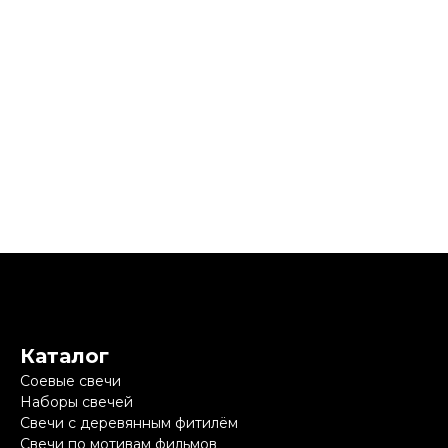
Каталог
Соевые свечи
Наборы свечей
Свечи с деревянным фитилём
Свечи по мотивам фильмов